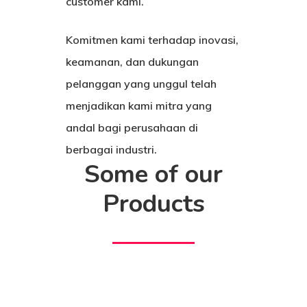
customer kami.
Komitmen kami terhadap inovasi,
keamanan, dan dukungan
pelanggan yang unggul telah
menjadikan kami mitra yang
andal bagi perusahaan di
berbagai industri.
Some of our
Products