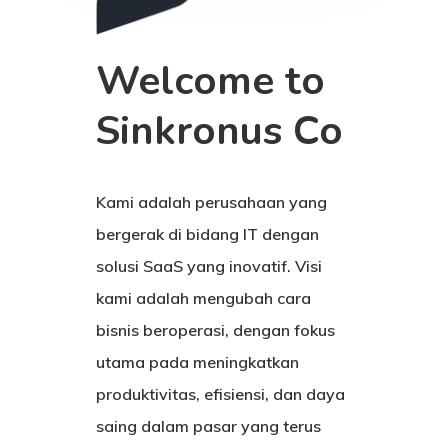
Welcome to
Sinkronus Co
Kami adalah perusahaan yang
bergerak di bidang IT dengan
solusi SaaS yang inovatif. Visi
kami adalah mengubah cara
bisnis beroperasi, dengan fokus
utama pada meningkatkan
produktivitas, efisiensi, dan daya
saing dalam pasar yang terus